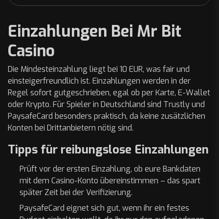
Einzahlungen Bei Mr Bit
Casino
Die Mindesteinzahlung liegt bei 10 EUR, was fair und
einsteigerfreundlich ist. Einzahlungen werden in der
Regel sofort gutgeschrieben, egal ob per Karte, E-Wallet
oder Krypto. Für Spieler in Deutschland sind Trustly und
PaysafeCard besonders praktisch, da keine zusätzlichen
Konten bei Drittanbietern nötig sind.
Tipps für reibungslose Einzahlungen
Prüft vor der ersten Einzahlung, ob eure Bankdaten
mit dem Casino-Konto übereinstimmen – das spart
später Zeit bei der Verifizierung.
PaysafeCard eignet sich gut, wenn ihr ein festes